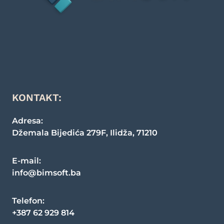
KONTAKT:
Adresa:
Džemala Bijedića 279F
,
Ilidža
,
71210
E-mail:
info@bimsoft.ba
Telefon
:
+387 62 929 814