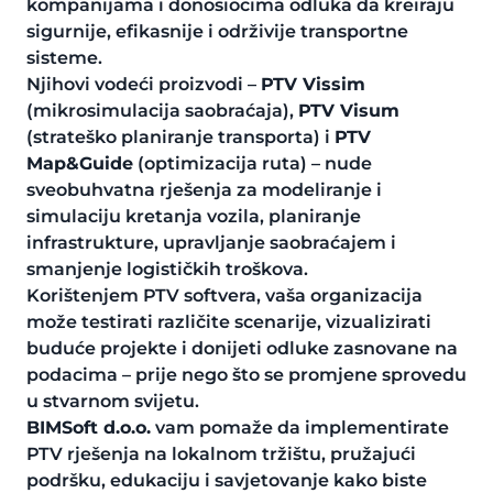
kompanijama i donosiocima odluka da kreiraju
sigurnije, efikasnije i održivije transportne
sisteme.
Njihovi vodeći proizvodi –
PTV Vissim
(mikrosimulacija saobraćaja),
PTV Visum
(strateško planiranje transporta) i
PTV
Map&Guide
(optimizacija ruta) – nude
sveobuhvatna rješenja za modeliranje i
simulaciju kretanja vozila, planiranje
infrastrukture, upravljanje saobraćajem i
smanjenje logističkih troškova.
Korištenjem PTV softvera, vaša organizacija
može testirati različite scenarije, vizualizirati
buduće projekte i donijeti odluke zasnovane na
podacima – prije nego što se promjene sprovedu
u stvarnom svijetu.
BIMSoft d.o.o.
vam pomaže da implementirate
PTV rješenja na lokalnom tržištu, pružajući
podršku, edukaciju i savjetovanje kako biste