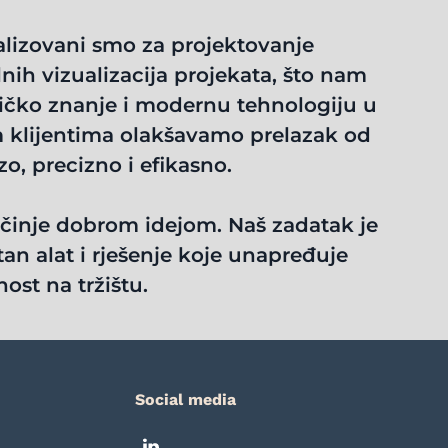
jalizovani smo za projektovanje
lnih vizualizacija projekata, što nam
čko znanje i modernu tehnologiju u
im klijentima olakšavamo prelazak od
o, precizno i efikasno.
činje dobrom idejom. Naš zadatak je
an alat i rješenje koje unapređuje
ost na tržištu.
Social media