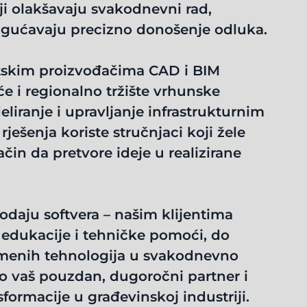
ji olakšavaju svakodnevni rad,
gućavaju precizno donošenje odluka.
etskim proizvođačima CAD i BIM
 i regionalno tržište vrhunske
iranje i upravljanje infrastrukturnim
ješenja koriste stručnjaci koji žele
ačin da pretvore ideje u realizirane
daju softvera – našim klijentima
edukacije i tehničke pomoći, do
emenih tehnologija u svakodnevno
mo vaš pouzdan, dugoročni partner i
sformacije u građevinskoj industriji.