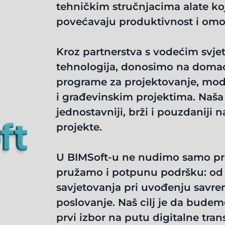
tehničkim stručnjacima alate ko
povećavaju produktivnost i omo
Kroz partnerstva s vodećim svj
tehnologija, donosimo na domaće
programe za projektovanje, model
i građevinskim projektima. Naša r
jednostavniji, brži i pouzdaniji n
projekte.
U BIMSoft-u ne nudimo samo pro
pružamo i potpunu podršku: od 
savjetovanja pri uvođenju savr
poslovanje. Naš cilj je da bude
prvi izbor na putu digitalne tran