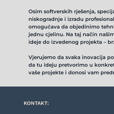
Osim softverskih rješenja, speci
niskogradnje i izradu profesiona
omogućava da objedinimo tehni
jednu cjelinu. Na taj način naš
ideje do izvedenog projekta – brz
Vjerujemo da svaka inovacija po
da tu ideju pretvorimo u konkret
vaše projekte i donosi vam predn
KONTAKT: