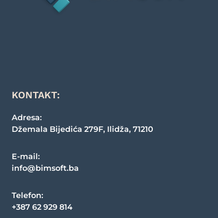
KONTAKT:
Adresa:
Džemala Bijedića 279F
,
Ilidža
,
71210
E-mail:
info@bimsoft.ba
Telefon
:
+387 62 929 814