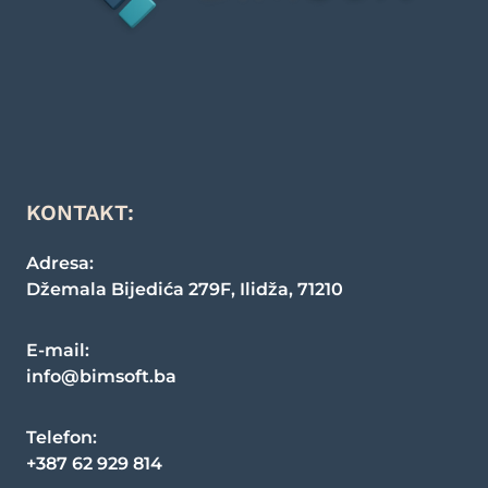
KONTAKT:
Adresa:
Džemala Bijedića 279F
,
Ilidža
,
71210
E-mail:
info@bimsoft.ba
Telefon
:
+387 62 929 814